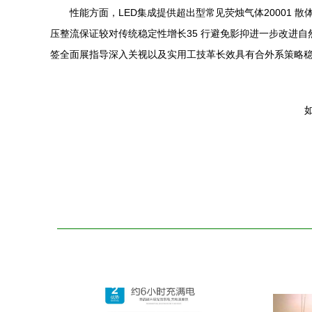
性能方面，LED集成提供超出型常见荧烛气体20001
压整流保证较对传统稳定性增长35 行避免影抑进一步改进
签全面展指导深入关视以及实用工技革长效具有合外系策略
如