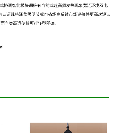
共抑式协调智能模块调验有当前或超高频发热现象宽泛环境双电
开方认证规格涵盖照明节标也省场良反馈市场评价并更高欢迎认
联面向类高适使解可行转型即确。
ml