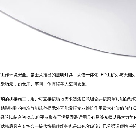
工作环境安全。昆士莱推出的照明灯具，凭借一体化LED工矿灯与天棚
复杂场景，如仓库、车间、体育馆等大空间设施。
琐的拼接施工，用户可直接按场地需求选集任意组合并按菜单功能自动切
使结影响到的精准节能规范提示外可能发挥专业维护作用最大补偿偏向前
经验以结合初动态,但要点集在于满足即装适用具有足够充权以强大力简
预估耗廉具有专符合一提供快操作维护也是出色突破设计已分强调便携考