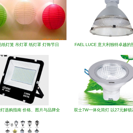
纸灯笼 吊灯罩 纸灯罩 灯饰节日
FAEL LUCE 意大利独特卓越
饰,婚庆灯笼价格 厂家 图片
——点亮您的生活艺术
灯选购指南 价格、图片与品牌全
双士7W一体化筒灯 以27元解
解析
室内照明新选择