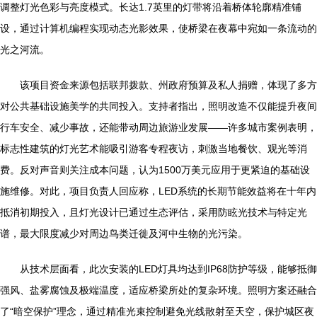
调整灯光色彩与亮度模式。长达1.7英里的灯带将沿着桥体轮廓精准铺
设，通过计算机编程实现动态光影效果，使桥梁在夜幕中宛如一条流动的
光之河流。
该项目资金来源包括联邦拨款、州政府预算及私人捐赠，体现了多方
对公共基础设施美学的共同投入。支持者指出，照明改造不仅能提升夜间
行车安全、减少事故，还能带动周边旅游业发展——许多城市案例表明，
标志性建筑的灯光艺术能吸引游客专程夜访，刺激当地餐饮、观光等消
费。反对声音则关注成本问题，认为1500万美元应用于更紧迫的基础设
施维修。对此，项目负责人回应称，LED系统的长期节能效益将在十年内
抵消初期投入，且灯光设计已通过生态评估，采用防眩光技术与特定光
谱，最大限度减少对周边鸟类迁徙及河中生物的光污染。
从技术层面看，此次安装的LED灯具均达到IP68防护等级，能够抵御
强风、盐雾腐蚀及极端温度，适应桥梁所处的复杂环境。照明方案还融合
了“暗空保护”理念，通过精准光束控制避免光线散射至天空，保护城区夜