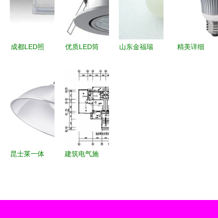
《白之不息
式发布
之地:洛吉
迪谷——
成都LED照
优质LED筒
山东金福瑞
精美详细
Kiyomizu系
明灯具 点
灯批发
照明灯具厂
诺凯博高品
列》
亮城市夜
7W14W铂
照亮品质与
质LED球泡
色，照亮低
金系列适应
创新之路
灯与螺旋节
碳未来
类型宴会厅
能灯细节图
监控中高端
一览
照明环境引
领制造商直
昆士莱一体
建筑电气施
销承诺在线
化照明灯具
工图中的照
展示在线对
工矿灯天棚
明灯具设计
比鉴赏服务
灯的全新选
规划、标注
体验正式发
择
与实施要点