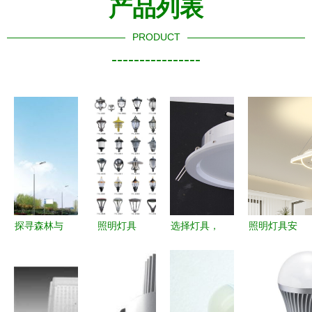
产品列表
PRODUCT
----------------
探寻森林与
照明灯具
选择灯具，
照明灯具安
人心中之光
点亮生活的
大功率LED
全标准再升
| 三乐钢琴
艺术与科技
照明灯你值
级 IEC
与摄影创作
得了解
60598-
手记——
1:2024版正