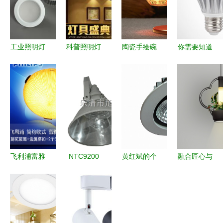
工业照明灯
科普照明灯
陶瓷手绘碗
你需要知道
具选购全攻
饰厂 匠心
与照明灯具
的灯具八大
略 定义、
打造高端家
报价分析与
认证标准
选择要点与
居光影艺术
厂家选择指
应用指南
南
飞利浦富雅
NTC9200
黄红斌的个
融合匠心与
吸顶灯 打
防震型投光
人主页
美学 中式
造舒适家居
灯 性能、
1688.com
灯具的现代
照明的优雅
价格与供应
照明灯具
设计与生活
之选
商信息详解
专业、可
应用